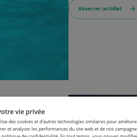
arrow_forward
Réserver un billet
otre vie privée
ilise des cookies et d'autres technologies similaires pour améliore
er et analyser les performances du site web et de nos campagnes
 politique de confidentialité. En tout temps, vous pouvez modifie