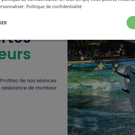
ersonnaliser.
Politique de confidentialité
SER
rtes
feurs
Profitez de nos séances
e assistance de moniteur
.