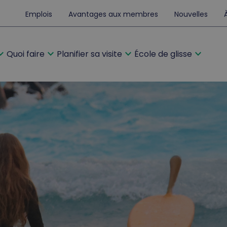
Emplois
Avantages aux membres
Nouvelles
d_more
expand_more
expand_more
expand_more
Quoi faire
Planifier sa visite
École de glisse