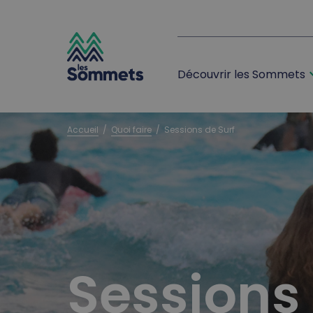
expan
Découvrir les Sommets
desktop logo
mobile logo
Accueil
  /  
Quoi faire
  /  
Sessions de Surf
Sessions