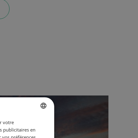
r votre
FRENCH
 publicitaires en
ENGLISH
r vos préférences