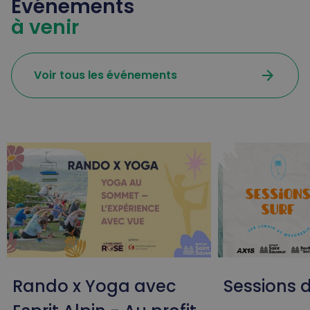
Événements
à venir
arrow_forward
Voir tous les événements
Rando x Yoga avec
Sessions d