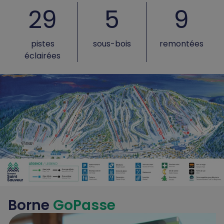
29
5
9
pistes
sous-bois
remontées
éclairées
Borne
GoPasse