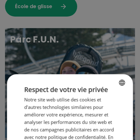
arrow_forward
École de glisse
Parc F.U.N.
Respect de votre vie privée
Notre site web utilise des cookies et
FRENCH
d'autres technologies similaires pour
ENGLISH
améliorer votre expérience, mesurer et
analyser les performances du site web et
de nos campagnes publicitaires en accord
avec notre politique de confidentialité. En