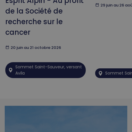
Esprit Alpin - Au profit
calendar_today
29 juin au 26 ao
de la Société de
recherche sur le
cancer
calendar_today
20 juin au 21 octobre 2026
Sommet Saint-Sauveur, versant
Avila
Sommet Sai