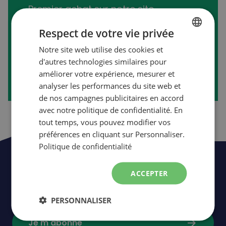
Premier achat sur notre site
transactionnel?
Respect de votre vie privée
Notre site web utilise des cookies et
FRENCH
d'autres technologies similaires pour
arrow_forward
Créer mon compte
ENGLISH
améliorer votre expérience, mesurer et
analyser les performances du site web et
de nos campagnes publicitaires en accord
avec notre politique de confidentialité. En
tout temps, vous pouvez modifier vos
préférences en cliquant sur Personnaliser.
Politique de confidentialité
Soyez les premiers à être informés de
ACCEPTER
nos nouveautés,
événements
et
promotions.
PERSONNALISER
arrow_forward
Je m'abonne