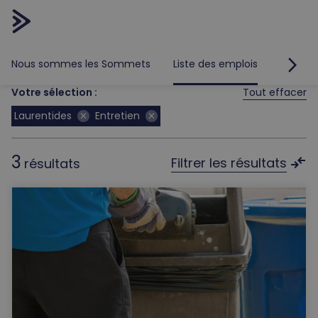
arrow_forward_ios
Nous sommes les Sommets
Liste des emplois
Travail
Votre sélection :
Tout effacer
Laurentides
Entretien
close
close
3
compare_arrows
Filtrer les résultats
résultats