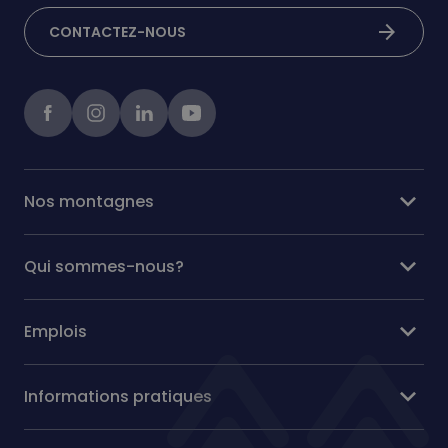
arrow_forward
CONTACTEZ-NOUS
Facebook
instagram
linkedIn
Youtube
expand_more
Nos montagnes
expand_more
Qui sommes-nous?
expand_more
Emplois
expand_more
Informations pratiques