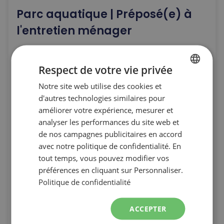
Parc aquatique | Préposé(e) à
l'entretien ménager
Bonne forme physique - Capacité à rester debout
pendant de longues périodes
Respect de votre vie privée
Notre site web utilise des cookies et
FRENCH
Laurentides
Été
d'autres technologies similaires pour
ENGLISH
améliorer votre expérience, mesurer et
Travail manuel
Quart de soir
analyser les performances du site web et
de nos campagnes publicitaires en accord
À l'intérieur
À l'extérieur
avec notre politique de confidentialité. En
tout temps, vous pouvez modifier vos
préférences en cliquant sur Personnaliser.
Entretien
Opérations terrain
Politique de confidentialité
arrow_forward
VOIR LES DÉTAILS DU POSTE
ACCEPTER