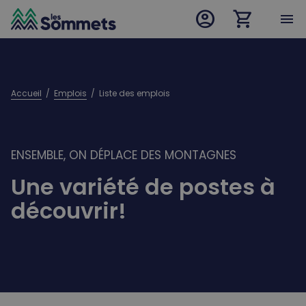
account_circle
shopping_cart
desktop logo
menu
mobile logo
Accueil
  /  
Emplois
  /  
Liste des emplois
ENSEMBLE, ON DÉPLACE DES MONTAGNES
Une variété de postes à
découvrir!